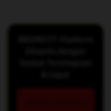
BROMO77: Platform
Dinamis dengan
Sistem Terintegrasi
& Cepat
INFORMASI BROMO77