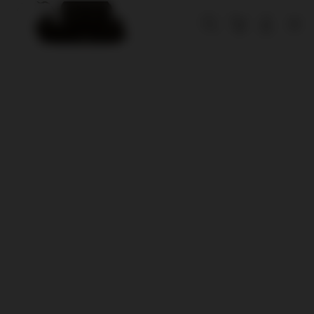
Skip
to
Cari
Troli
Login
Navigation
content